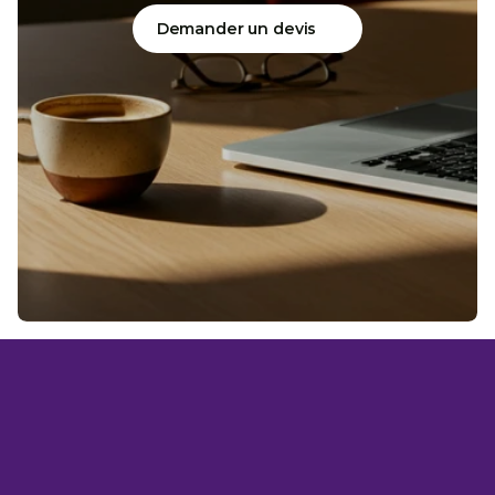
Demander un devis
U
N
G
R
A
N
D