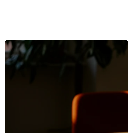
P
R
Ê
T
À
G
R
A
N
D
I
R
E
N
S
E
M
B
L
E
?