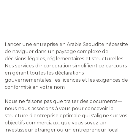
S
E
R
V
I
C
E
S
D
'
I
N
C
O
R
P
O
R
A
T
I
O
N
Lancer une entreprise en Arabie Saoudite nécessite 
de naviguer dans un paysage complexe de 
décisions légales, réglementaires et structurelles. 
Nos services d'incorporation simplifient ce parcours 
en gérant toutes les déclarations 
gouvernementales, les licences et les exigences de 
conformité en votre nom.
Nous ne faisons pas que traiter des documents—
nous nous associons à vous pour concevoir la 
structure d'entreprise optimale qui s'aligne sur vos 
objectifs commerciaux, que vous soyez un 
investisseur étranger ou un entrepreneur local. 