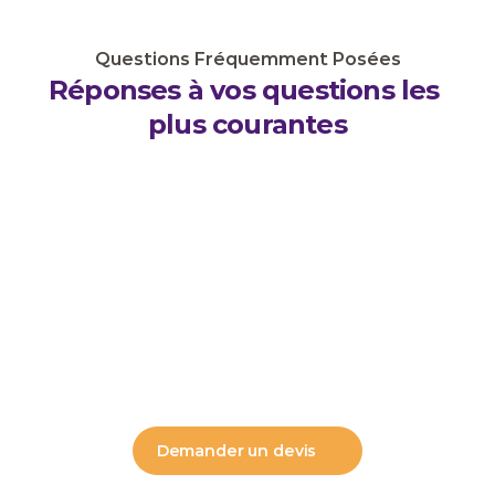
Questions Fréquemment Posées
Réponses à vos questions les 
plus courantes
Quel type d'entité est le mieux adapté à 
mon entreprise en Arabie saoudite ?
Combien de temps faut-il pour constituer 
une entreprise ?
Ai-je besoin d'un partenaire local pour 
m'incorporer ?
Demander un devis