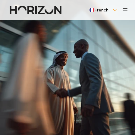
Select Language
French
S
E
R
V
I
C
E
S
D
'
I
N
C
O
R
P
O
R
A
T
I
O
N