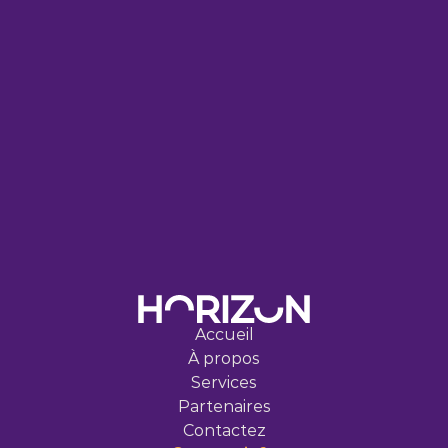
C
H
A
N
G
E
M
E
N
T
C
O
M
M
E
N
C
E
P
A
R
U
N
P
A
S
I
N
T
E
L
L
I
G
E
N
T
.
Accueil
À propos
Services
Partenaires
Contactez