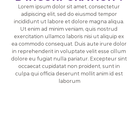
Lorem ipsum dolor sit amet, consectetur 
adipiscing elit, sed do eiusmod tempor 
incididunt ut labore et dolore magna aliqua. 
Ut enim ad minim veniam, quis nostrud 
exercitation ullamco laboris nisi ut aliquip ex 
ea commodo consequat. Duis aute irure dolor 
in reprehenderit in voluptate velit esse cillum 
dolore eu fugiat nulla pariatur. Excepteur sint 
occaecat cupidatat non proident, sunt in 
culpa qui officia deserunt mollit anim id est 
laborum
Gestion de bout en bout de 
toutes les étapes 
d'incorporation
Structures sur mesure pour 
l'efficacité fiscale et la 
croissance