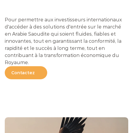
L
E
S
I
N
V
E
S
T
I
S
S
E
U
R
S
I
N
T
E
R
N
A
T
I
O
N
A
U
X
Pour permettre aux investisseurs internationaux 
d'accéder à des solutions d'entrée sur le marché 
en Arabie Saoudite qui soient fluides, fiables et 
innovantes, tout en garantissant la conformité, la 
rapidité et le succès à long terme, tout en 
contribuant à la transformation économique du 
Royaume.
Contactez