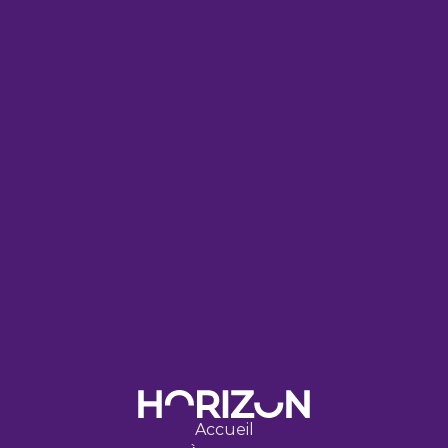
U
N
G
R
A
N
D
C
H
A
N
G
E
M
E
N
T
C
O
M
M
E
N
C
E
P
A
R
U
N
P
A
S
I
N
T
E
L
L
I
G
E
N
T
.
Accueil