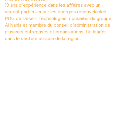
10 ans d'expérience dans les affaires avec un 
Masters en
accent particulier sur les énergies renouvelables. 
commerce d
PDG de Desert Technologies, conseiller du groupe 
secteur de 
Al Nahla et membre du conseil d'administration de 
le finance
plusieurs entreprises et organisations. Un leader 
dans le secteur durable de la région.
CONTACTEZ-NOUS
info@horizonsetup.com
+966 532 4777 77
810 Jeddah, Bâtiment 15662 KSA 98491
Titre
Nom
Numéro de téléphone
Email