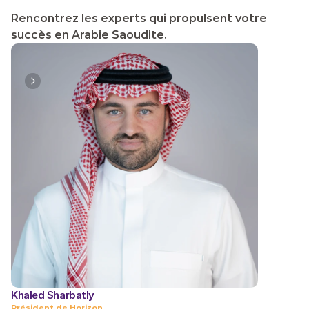
T
A
B
L
E
A
U
H
O
R
I
Z
O
N
Rencontrez les experts qui propulsent votre 
succès en Arabie Saoudite.
Khaled Sharbatly
Abdulrahm
Président de Horizon
PDG de Hor