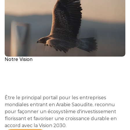
Notre Vision
L
E
P
O
R
T
A
I
L
P
O
U
R
L
E
S
E
N
T
R
E
P
R
I
S
E
S
M
O
N
D
I
A
L
E
S
Être le principal portail pour les entreprises 
mondiales entrant en Arabie Saoudite, reconnu 
pour façonner un écosystème d'investissement 
florissant et favoriser une croissance durable en 
accord avec la Vision 2030.