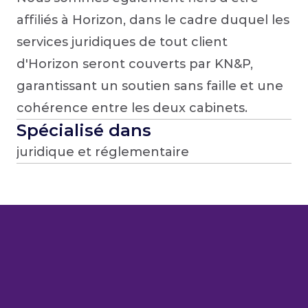
affiliés à Horizon, dans le cadre duquel les 
services juridiques de tout client 
d'Horizon seront couverts par KN&P, 
garantissant un soutien sans faille et une 
cohérence entre les deux cabinets.
Spécialisé dans
juridique et réglementaire
U
N
G
R
A
N
D
C
H
A
N
G
E
M
E
N
T