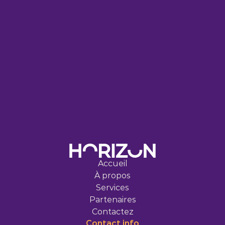
C
O
M
M
E
N
C
E
P
A
R
U
N
P
A
S
I
N
T
E
L
L
I
G
E
N
T
.
Accueil
À propos
Services
Partenaires
Contactez
Contact 
info