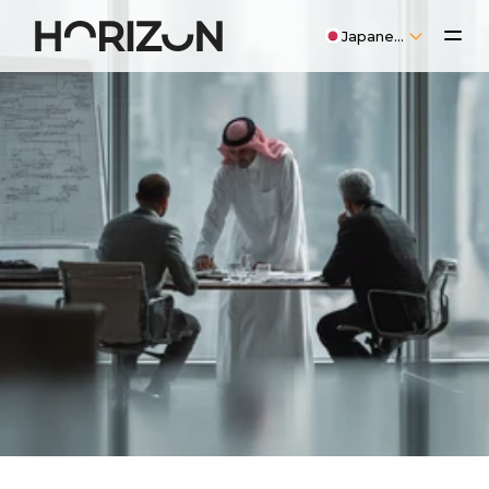
Select Language
Japanese
運
用
ラ
イ
セ
ン
ス