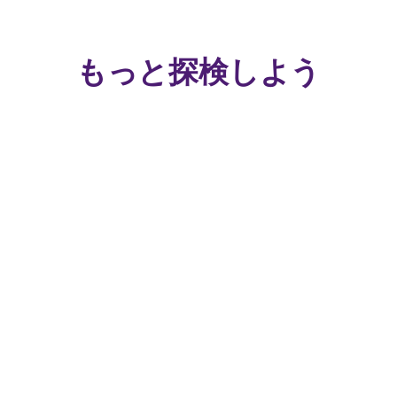
もっと探検しよう
一
緒
に
成
長
す